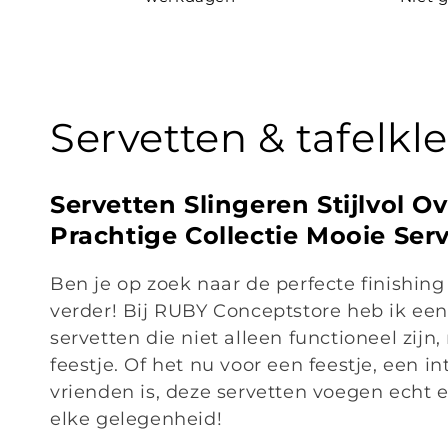
C
Servetten & tafelkl
o
Servetten Slingeren Stijlvol O
l
Prachtige Collectie Mooie Ser
l
Ben je op zoek naar de perfecte finishing
verder! Bij RUBY Conceptstore heb ik een
e
servetten die niet alleen functioneel zijn
feestje. Of het nu voor een feestje, een i
c
vrienden is, deze servetten voegen echt ee
elke gelegenheid!