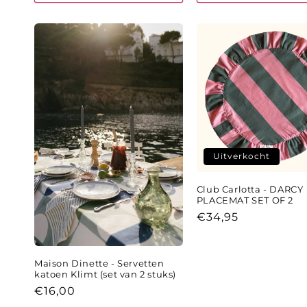
Uitverkocht
Club Carlotta - DARCY
PLACEMAT SET OF 2
Normale
€34,95
prijs
Maison Dinette - Servetten
katoen Klimt (set van 2 stuks)
Normale
€16,00