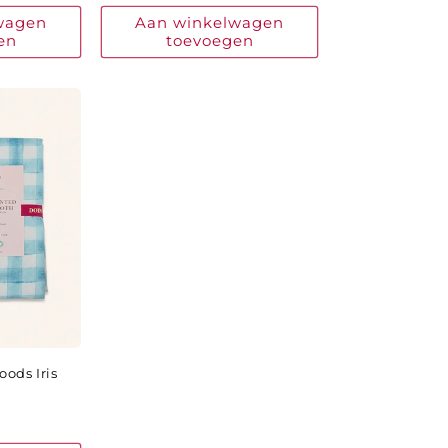
wagen
Aan winkelwagen
en
toevoegen
oods Iris