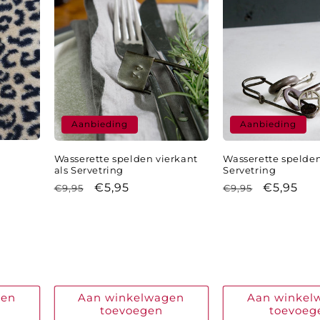
Aanbieding
Aanbieding
Wasserette spelden vierkant
Wasserette spelden
als Servetring
Servetring
Normale
Aanbiedingsprijs
€5,95
Normale
Aanbiedi
€5,95
€9,95
€9,95
prijs
prijs
gen
Aan winkelwagen
Aan winkel
toevoegen
toevoeg