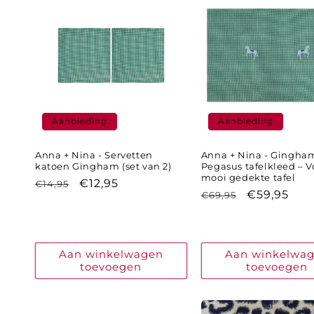
Aanbieding
Aanbieding
Anna + Nina - Servetten
Anna + Nina - Gingha
katoen Gingham (set van 2)
Pegasus tafelkleed – V
mooi gedekte tafel
Normale
Aanbiedingsprijs
€12,95
€14,95
Normale
Aanbieding
€59,95
€69,95
prijs
prijs
Aan winkelwagen
Aan winkelwa
toevoegen
toevoegen