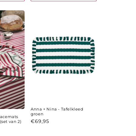
Anna + Nina - Tafelkleed
groen
lacemats
Normale
€69,95
set van 2)
prijs