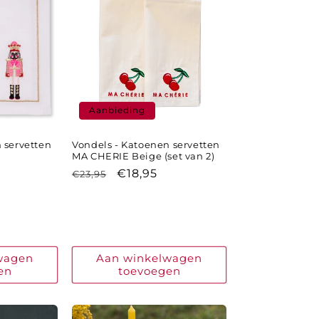
Aanbieding
 servetten
Vondels - Katoenen servetten
MA CHERIE Beige (set van 2)
ingsprijs
Normale
Aanbiedingsprijs
€18,95
€23,95
prijs
wagen
Aan winkelwagen
en
toevoegen