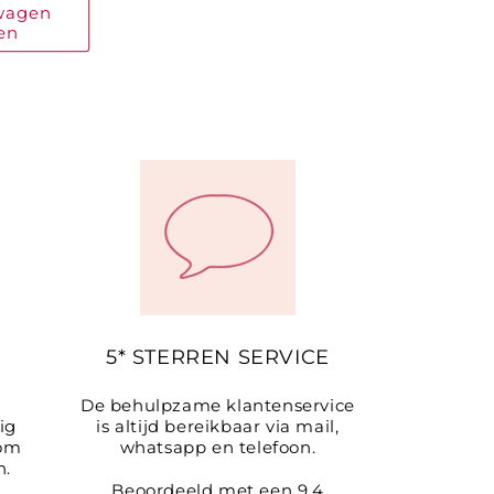
wagen
en
5* STERREN SERVICE
De behulpzame klantenservice
ig
is altijd bereikbaar via mail,
 om
whatsapp en telefoon.
n.
Beoordeeld met een 9,4