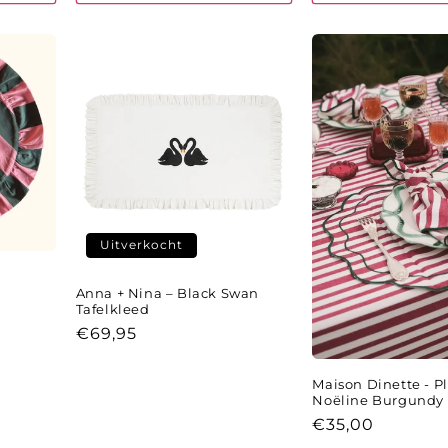
Uitverkocht
Anna + Nina – Black Swan
Tafelkleed
Normale
€69,95
prijs
Maison Dinette - P
Noëline Burgundy (
Normale
€35,00