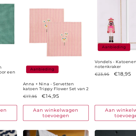
Aanbieding
Vondels - Katoenen
notenkraker
m
Aanbieding
oor een
Normale
Aanbied
€18,95
€23,95
prijs
Anna + Nina - Servetten
sprijs
katoen Trippy Flower Set van 2
Normale
Aanbiedingsprijs
€14,95
€17,95
prijs
gen
Aan winkelwagen
Aan winkel
toevoegen
toevoeg