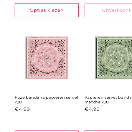
prijs
Opties kiezen
Uitverkocht
Roze bandana papieren servet
Papieren servet band
x20
matcha x20
Normale
€4,99
Normale
€4,99
prijs
prijs