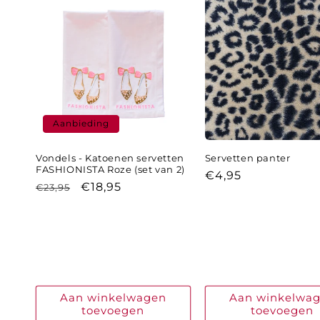
Aanbieding
Vondels - Katoenen servetten
Servetten panter
FASHIONISTA Roze (set van 2)
Normale
€4,95
Normale
Aanbiedingsprijs
€18,95
€23,95
prijs
prijs
Aan winkelwagen
Aan winkelwa
toevoegen
toevoegen