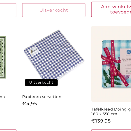
prijs
Aan winkel
Uitverkocht
toevoeg
Uitverkocht
ana
Papieren servetten
Normale
€4,95
Tafelkleed Doing g
prijs
160 x 350 cm
Normale
€139,95
prijs