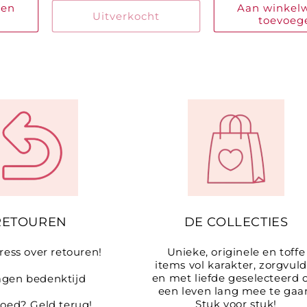
gen
Aan winkel
Uitverkocht
toevoeg
RETOUREN
DE COLLECTIES
ress over retouren!
Unieke, originele en toffe
items vol karakter, zorgvuld
en met liefde geselecteerd
agen bedenktijd
een leven lang mee te gaa
Stuk voor stuk!
goed? Geld terug!