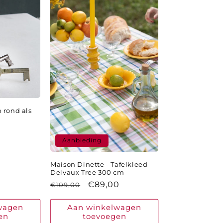
 rond als
ngsprijs
Aanbieding
Maison Dinette - Tafelkleed
Delvaux Tree 300 cm
Normale
Aanbiedingsprijs
€89,00
€109,00
prijs
wagen
Aan winkelwagen
en
toevoegen